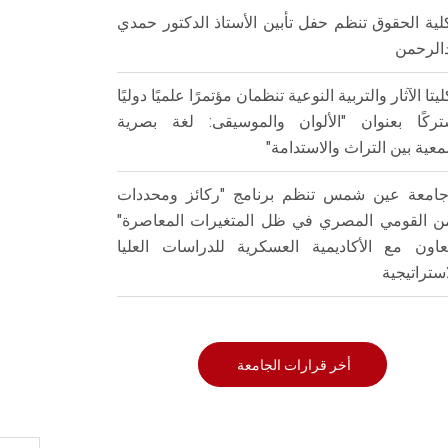
لية الحقوق تنظم حفل تأبين الأستاذ الدكتور حمدي
الرحمن
ليتا الآثار والتربية النوعية تنظمان مؤتمرًا علميًا دوليًا
ركًا بعنوان "الألوان والموسيقى: لغة بصرية
عية بين التراث والاستدامة"
امعة عين شمس تنظم برنامج "ركائز ومحددات
من القومي المصري في ظل المتغيرات المعاصرة"
تعاون مع الأكاديمية العسكرية للدراسات العليا
استراتيجية
أخر قرارات الجامعة