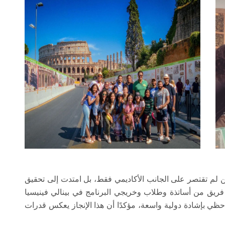
تين لم تقتصر على الجانب الأكاديمي فقط، بل امتدت إلى تحقيق
يق من أساتذة وطلاب وخريجي البرنامج في بينالي فينيسيا
مارة 2023 من خلال مشروع NiLab الذي حظي بإشادة دولية واسعة، مؤكدًا أن هذا الإنجاز يعكس قدرات