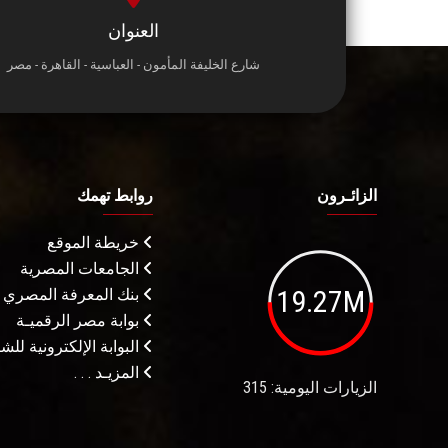
العنوان
شارع الخليفة المأمون - العباسية - القاهرة - مصر
الزائـرون
روابط تهمك
خريطة الموقع
الجامعات المصرية
19.27M
بنك المعرفة المصري
بوابة مصر الرقميـة
البوابة الإلكترونية لل
المزيـد . . .
الزيارات اليومية: 315