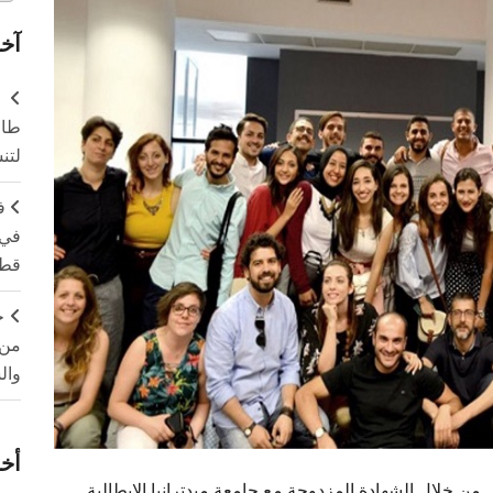
آخر
طال
لتن
ف
في 
قطا
ج
من 
وال
أخر
ي من خلال الشهادة المزدوجة مع جامعة ميدترانيا الإيطالية