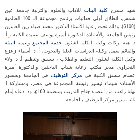
شهد مسرح
كلية البنات
للآداب والعلوم والتربية جامعة عين
شمس، انطلاق أولى فعاليات برنامج مجموعة الـ 100 العالمية
(G100)، وذلك تحت رعاية الأستاذ الدكتور محمد ضياء زين العابدين
رئيس الجامعة والأستاذة الدكتورة أميرة يوسف عميدة الكلية و أ.
د. هبة بركات وكيلة الكلية لشئون
خدمة المجتمع وتنمية البيئة
والقائم بعمل وكيلة الدراسات العليا والبحوث، أ. د. أسماء زعزع
وكيل الكلية لشئون التعليم والطلاب ، تنسيق وتنظيم أ. د. ولاء
النحراوي مدير مكتب رعاية شباب الباحثين والدكتورة أميرة
عصام منسق الكلية في
مركز التوظيف
في الجامعة وبحضور
الأستاذة شيماء تيسير رئيسة المجموعة في مصر، ومشاركة أ.
نهلة راغب من أعضاء جناح التدريب بمنظمة g100، ود. دعاء إمام
نائب مدير مركز التوظيف بالجامعة.