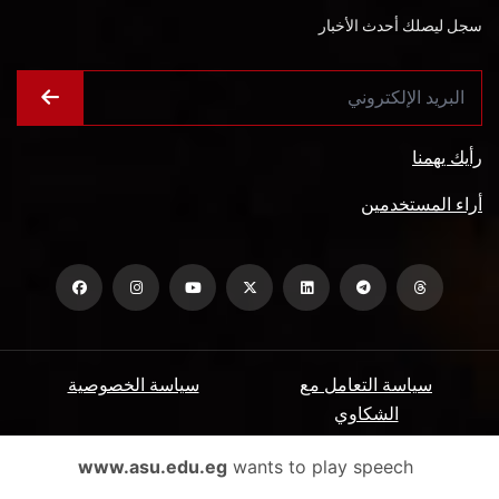
سجل ليصلك أحدث الأخبار
رأيك يهمنا
أراء المستخدمين
سياسة التعامل مع
سياسة الخصوصية
الشكاوي
ميثاق المتعاملين
الأسئلة الشائعة
www.asu.edu.eg
wants to play speech