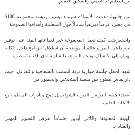
بين التعليم الأكاديمي و
التمكين
العملي.
من جانبها، قدمت الأستاذة شيماء تيسير، رئيسة مجموعة G100
في مصر، عرضاً تعريفياً شاملاً حول المنظمة وأهدافها الطموحة.
واستعرضت كيف تعمل المجموعة عبر قطاعاتها المئة على توفير
بيئة داعمة للمرأة عالمياً، موضحة أن انطلاق البرنامج داخل الكلية
يهدف إلى اكتشاف ودعم المواهب القيادية لدى الفتاة المصرية.
شهد الحفل جلسة حوارية ثرية اتسمت بالشفافية والتفاعل، حيث
دار نقاش مفتوح بين منصة المتحدثين والحضور من:
أعضاء هيئة التدريس: الذين ناقشوا سبل دمج مبادرات المنظمة مع
الأبحاث العلمية.
الهيئة المعاونة: واللاتي أبدين اهتماماً بفرص التطوير المهني
والقيادي.