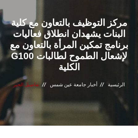
القطاعـات
مركز التوظيف بالتعاون مع كلية
الشئون الأكاديمية
البنات يشهدان انطلاق فعاليات
البحث العلمي
برنامج تمكين المرأة بالتعاون مع
G100 لإشعال الطموح لطالبات
الرعاية الصحية
الكلية
المراكز والوحدات
الرئيسية
أخبار جامعة عين شمس
تفاصيل الخبر
الأنظمة الذكية
الإعلام
تواصل معنا