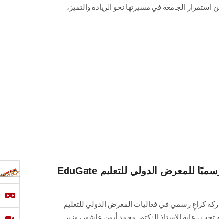
ن استمرار الجامعة في مسيرتها نحو الريادة والتميز،
EduGate جامعة عين شمس راعيًا رسميًا للمعرض الدولي للتعليم
ركة كراعٍ رسمي في فعاليات المعرض الدولي للتعليم
ب EduGate، الذي يُقام تحت رعاية الأستاذ الدكتور محمد أيمن عاشور، وزير