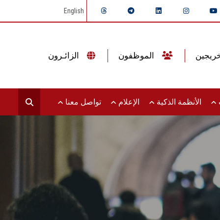
English
الموظفون
الزائـرون
ت
الأنظمة الذكية
الإعلام
تواصل معنا