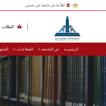
أهلاً بك في جامعة عين شمس
الطلاب
الرئيسيـة
عن الجامعة
القطاعـات
الشئون