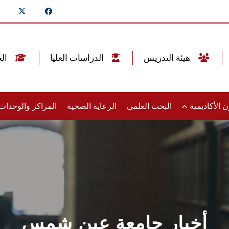
هيئة التدريس
الدراسات العليا
الخريجين
 الأكاديمية
البحث العلمي
الرعاية الصحية
المراكز والوحدا
أخبار جامعة عين شمس