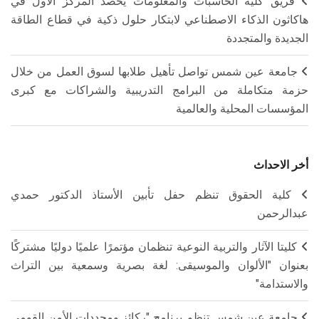
فريق كلية الحاسبات والمعلومات يحصد المركز الأول في
هاكاثون الذكاء الاصطناعي لابتكار حلول ذكية في قطاع الطاقة
الجديدة والمتجددة
جامعة عين شمس تواصل تأهيل طلابها لسوق العمل من خلال
حزمة متكاملة من البرامج التدريبية والشراكات مع كبرى
المؤسسات المحلية والعالمية
أخر الاحداث
كلية الحقوق تنظم حفل تأبين الأستاذ الدكتور حمدي
عبدالرحمن
كليتا الآثار والتربية النوعية تنظمان مؤتمرًا علميًا دوليًا مشتركًا
بعنوان "الألوان والموسيقى: لغة بصرية وسمعية بين التراث
والاستدامة"
جامعة عين شمس تنظم برنامج "ركائز ومحددات الأمن القومي