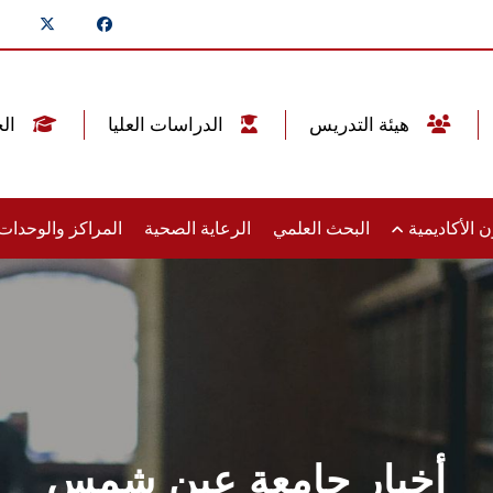
هيئة التدريس
الدراسات العليا
الخريجين
 الأكاديمية
البحث العلمي
الرعاية الصحية
المراكز والوحدا
أخبار جامعة عين شمس