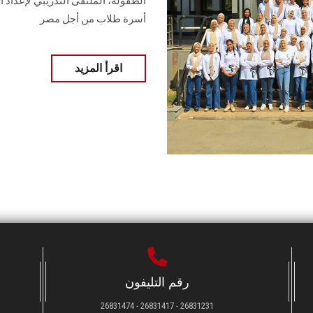
أسرة طلاب من أجل مصر
اقرأ المزيد
رقم التليفون
26831231 - 26831417 - 26831474