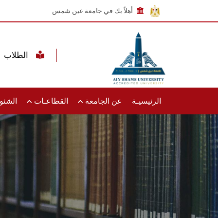
أهلاً بك في جامعة عين شمس
الطلاب
الرئيسيـة
عن الجامعة
القطاعـات
الشئون