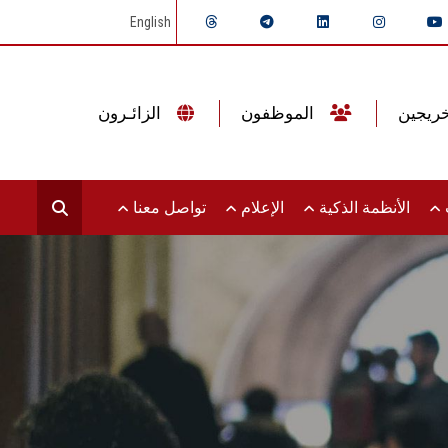
English
الموظفون
الزائـرون
ت
الأنظمة الذكية
الإعلام
تواصل معنا