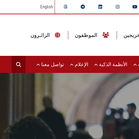
English
الموظفون
الزائـرون
ت
الأنظمة الذكية
الإعلام
تواصل معنا