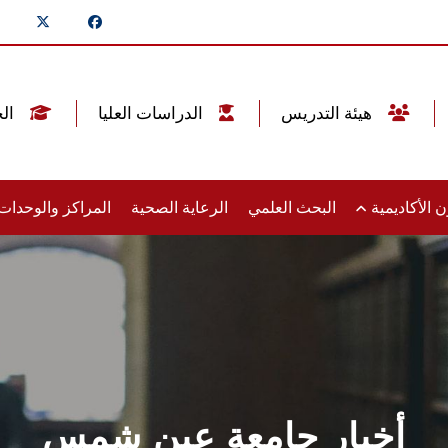
هيئة التدريس
الدراسات العليا
الخريجين
 الأكاديمية
البحث العلمي
الرعاية الصحية
المراكز والوحدا
أخبار جامعة عين شمس