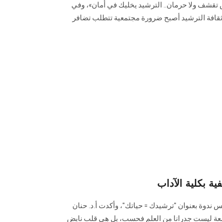
 تقشف ولا حرمان.. الترشيد يخليك في أمان»، وفي
 ثقافة الترشيد أصبح ضرورة مجتمعية تتطلب تضافر
ية بكلية الآداب
ندوة بعنوان "ترشيدك = حياتك"، وأكدت أ.د. حنان
امعة ليست جدرانا من العلم فحسب، بل هي قلب نابض