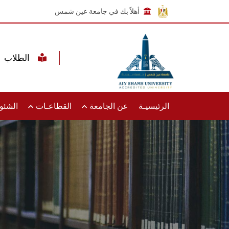
أهلاً بك في جامعة عين شمس
الطلاب
الرئيسيـة
عن الجامعة
القطاعـات
الشئون