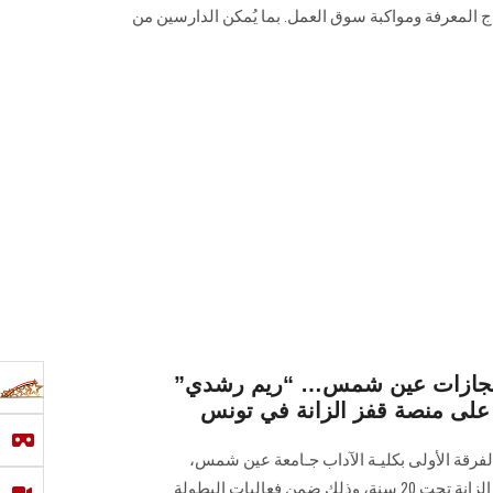
اج المعرفة ومواكبة سوق العمل. بما يُمكن الدارسين من
ج إنجازات عين شمس… “ريم رشدي”
لى منصة قفز الزانة في تونس
لفرقة الأولى بكليـة الآداب جـامعة عين شمس،
الميدالية الذهبية في منافسات قفز الزانة تحت 20 سنة، وذلك ضمن فعاليات البطولة