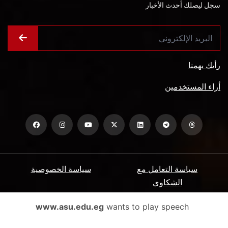
سجل ليصلك أحدث الأخبار
رأيك يهمنا
أراء المستخدمين
سياسة التعامل مع
سياسة الخصوصية
الشكاوي
ميثاق المتعاملين
الأسئلة الشائعة
www.asu.edu.eg
wants to play speech
شروط الاستخدام