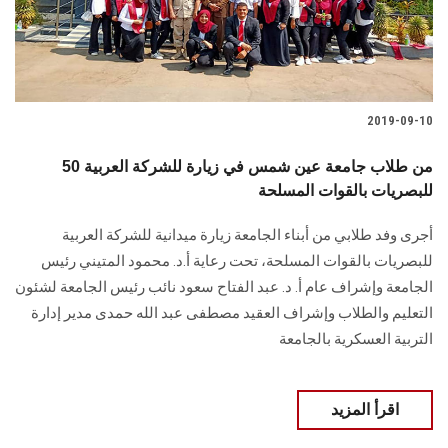
الطلاب
هيئة التدريس
الدراسات العليا
2019-09-10
50 من طلاب جامعة عين شمس في زيارة للشركة العربية
الخريجين
للبصريات بالقوات المسلحة
الموظفون
أجرى وفد طلابي من أبناء الجامعة زيارة ميدانية للشركة العربية
للبصريات بالقوات المسلحة، تحت رعاية أ.د. محمود المتيني رئيس
الزائـرون
الجامعة وإشراف عام أ. د. عبد الفتاح سعود نائب رئيس الجامعة لشئون
التعليم والطلاب وإشراف العقيد مصطفى عبد الله حمدى مدير إدارة
سجل الان
التربية العسكرية بالجامعة
اقرأ المزيد