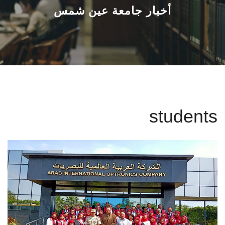
القطاعـات
أخبار جامعة عين شمس
الشئون الأكاديمية
البحث العلمي
الرعاية الصحية
students
المراكز والوحدات
الأنظمة الذكية
الإعلام
تواصل معنا