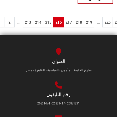
...
...
1
2
213
214
215
216
217
218
219
225
2
العنوان
شارع الخليفة المأمون - العباسية - القاهرة - مصر
رقم التليفون
26831231 - 26831417 - 26831474