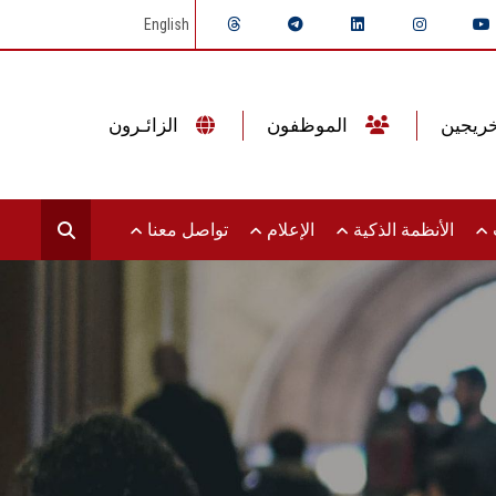
English
الموظفون
الزائـرون
ت
الأنظمة الذكية
الإعلام
تواصل معنا