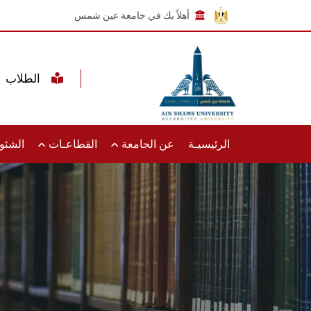
أهلاً بك في جامعة عين شمس
الطلاب
الرئيسيـة
عن الجامعة
القطاعـات
الشئون