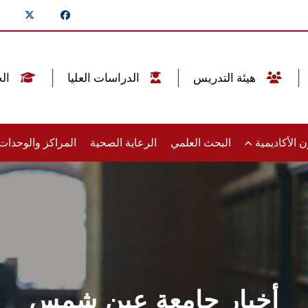
هيئة التدريس
الدراسات العليا
الخريجين
 الأكاديمية
البحث العلمي
الرعاية الصحية
المراكز والوحدا
أخبار جامعة عين شمس