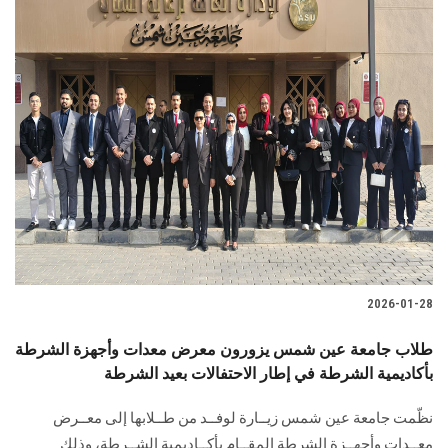
2026-01-28
طلاب جامعة عين شمس يزورون معرض معدات وأجهزة الشرطة
بأكاديمية الشرطة في إطار الاحتفالات بعيد الشرطة
نظّمت جامعة عين شمس زيــارة لوفــد من طــلابها إلى معــرض
معــدات وأجهــزة الشرطة المقــام بأكــاديمية الشــرطة، وذلك