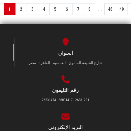
...
1
2
3
4
5
6
7
8
48
49
العنوان
شارع الخليفة المأمون - العباسية - القاهرة - مصر
رقم التليفون
26831231 - 26831417 - 26831474
البريد الإلكتروني