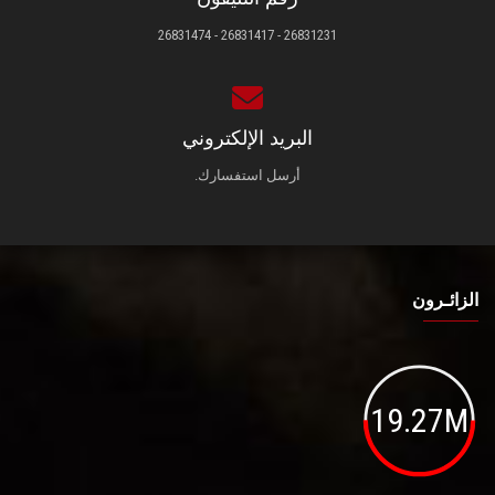
26831231 - 26831417 - 26831474
البريد الإلكتروني
أرسل استفسارك.
الزائـرون
19.27M