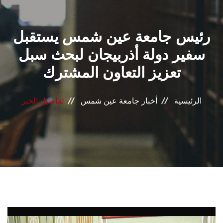
القطاعـات
رئيس جامعة عين شمس يستقبل
الشئون الأكاديمية
سفير دولة أذربيجان لبحث سبل
البحث العلمي
تعزيز التعاون المشترك
الرعاية الصحية
الرئيسية
أخبار جامعة عين شمس
تفاصيل الخبر
المراكز والوحدات
الأنظمة الذكية
الإعلام
تواصل معنا