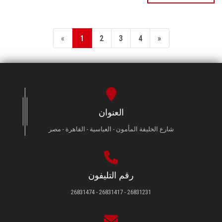
«
1
2
3
4
»
العنوان
شارع الخليفة المأمون - العباسية - القاهرة - مصر
رقم التليفون
26831231 - 26831417 - 26831474