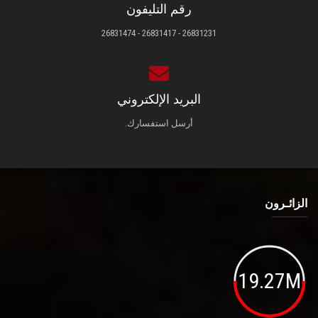
رقم التليفون
26831231 - 26831417 - 26831474
البريد الإلكتروني
أرسل استفسارك.
الزائـرون
19.27M