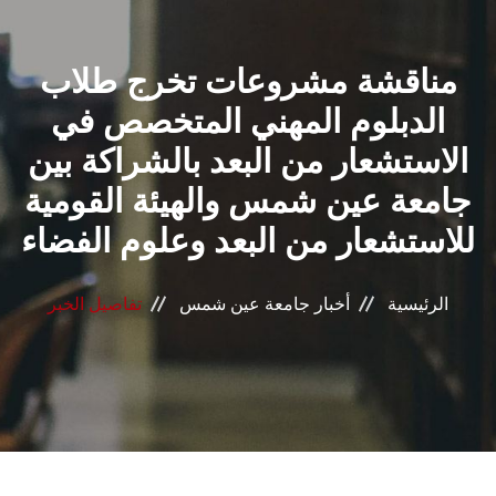
القطاعـات
مناقشة مشروعات تخرج طلاب
الشئون الأكاديمية
الدبلوم المهني المتخصص في
البحث العلمي
الاستشعار من البعد بالشراكة بين
جامعة عين شمس والهيئة القومية
الرعاية الصحية
للاستشعار من البعد وعلوم الفضاء
المراكز والوحدات
الرئيسية
أخبار جامعة عين شمس
تفاصيل الخبر
الأنظمة الذكية
الإعلام
تواصل معنا