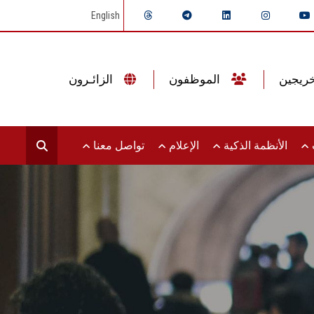
English
الموظفون
الزائـرون
ت
الأنظمة الذكية
الإعلام
تواصل معنا