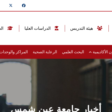
هيئة التدريس
الدراسات العليا
الخريجين
 الأكاديمية
البحث العلمي
الرعاية الصحية
المراكز والوحدا
أخبار جامعة عين شمس