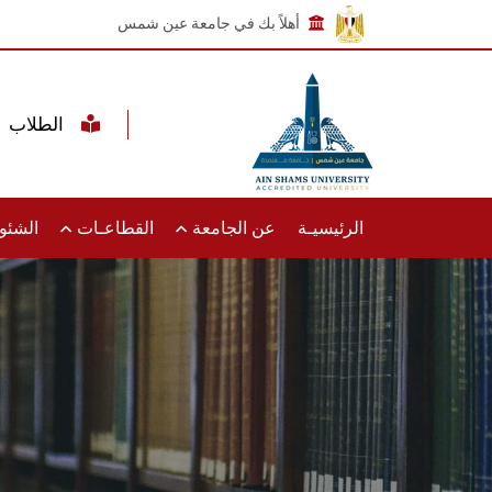
أهلاً بك في جامعة عين شمس
الطلاب
الرئيسيـة
عن الجامعة
القطاعـات
الشئون