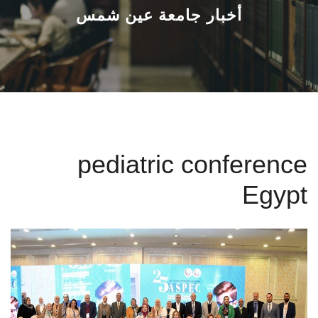
القطاعـات
أخبار جامعة عين شمس
الشئون الأكاديمية
البحث العلمي
الرعاية الصحية
pediatric conference
المراكز والوحدات
Egypt
الأنظمة الذكية
الإعلام
تواصل معنا