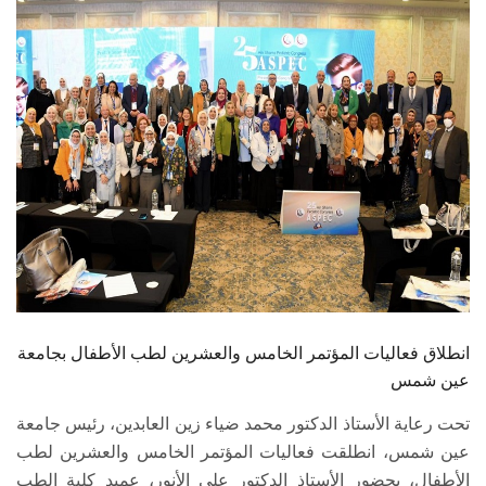
الطلاب
هيئة التدريس
الدراسات العليا
الخريجين
الموظفون
الزائـرون
انطلاق فعاليات المؤتمر الخامس والعشرين لطب الأطفال بجامعة
سجل الان
عين شمس
تحت رعاية الأستاذ الدكتور محمد ضياء زين العابدين، رئيس جامعة
عين شمس، انطلقت فعاليات المؤتمر الخامس والعشرين لطب
الأطفال، بحضور الأستاذ الدكتور علي الأنور، عميد كلية الطب