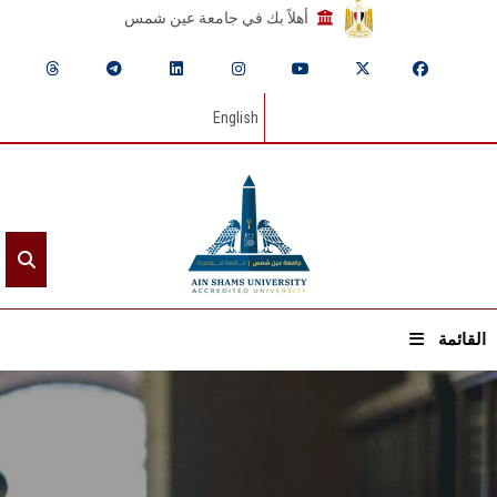
أهلاً بك في جامعة عين شمس
English
القائمة
الرئيسيـة
عن الجامعة