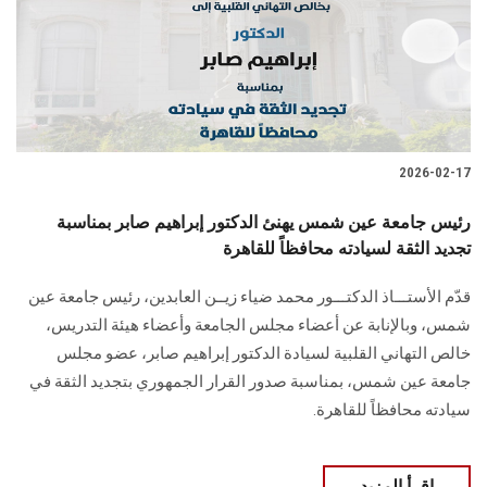
الطلاب
هيئة التدريس
الدراسات العليا
2026-02-17
الخريجين
رئيس جامعة عين شمس يهنئ الدكتور إبراهيم صابر بمناسبة
الموظفون
تجديد الثقة لسيادته محافظاً للقاهرة
قدّم الأستـــاذ الدكتـــور محمد ضياء زيــن العابدين، رئيس جامعة عين
الزائـرون
شمس، وبالإنابة عن أعضاء مجلس الجامعة وأعضاء هيئة التدريس،
خالص التهاني القلبية لسيادة الدكتور إبراهيم صابر، عضو مجلس
سجل الان
جامعة عين شمس، بمناسبة صدور القرار الجمهوري بتجديد الثقة في
سيادته محافظاً للقاهرة.
اقرأ المزيد