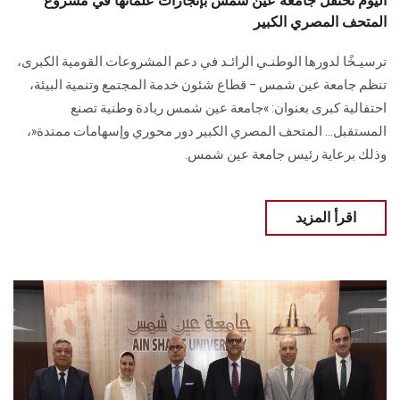
اليوم تحتفل جامعة عين شمس بإنجازات علمائها في مشروع
المتحف المصري الكبير
ترسيـخًا لدورها الوطنـي الرائـد في دعم المشروعات القومية الكبرى،
تنظم جامعة عين شمس – قطاع شئون خدمة المجتمع وتنمية البيئة،
احتفالية كبرى بعنوان: »جامعة عين شمس ريادة وطنية تصنع
المستقبل… المتحف المصري الكبير دور محوري وإسهامات ممتدة«،
وذلك برعاية رئيس جامعة عين شمس.
اقرأ المزيد