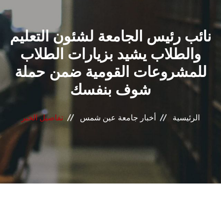
القطاعـات
نائب رئيس الجامعة لشئون التعليم
الشئون الأكاديمية
والطلاب يشيد بزيارات الطلاب
البحث العلمي
للمشروعات القومية ضمن حملة
شوف بنفسك
الرعاية الصحية
المراكز والوحدات
الرئيسية
أخبار جامعة عين شمس
تفاصيل الخبر
الأنظمة الذكية
الإعلام
تواصل معنا