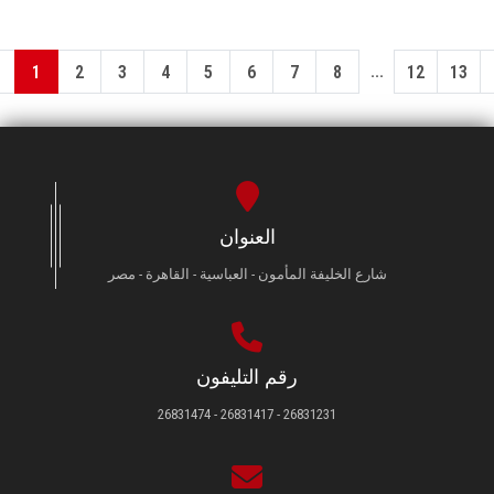
...
1
2
3
4
5
6
7
8
12
13
العنوان
شارع الخليفة المأمون - العباسية - القاهرة - مصر
رقم التليفون
26831231 - 26831417 - 26831474