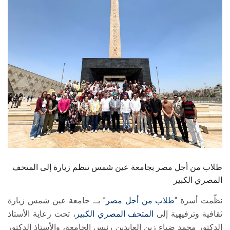
الطلاب
هيئة التدريس
الدراسات العليا
الخريجين
الموظفون
الزائـرون
طلاب من أجل مصر بجامعة عين شمس تنظم زيارة إلى المتحف
سجل الان
المصري الكبير
نظّمت أسرة “
طلاب من أجل مصر
” بــ جامعة عين شمس زيارة
ثقافية وترفيهية إلى
المتحف المصري الكبير
، تحت رعاية الأستاذ
الدكتور محمد ضياء زين العابدين رئيس الجامعة، والأستاذ الدكتور