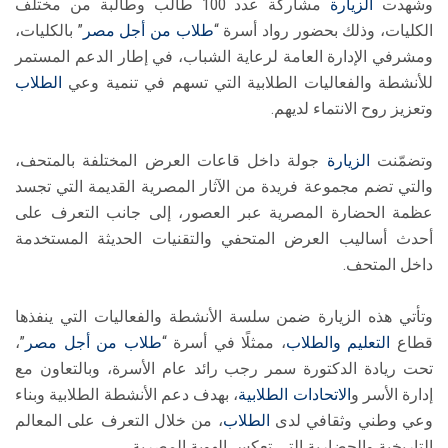
وشهدت
الزيارة
مشاركة عدد 100 طالب وطالبة من مختلف
الكليات، وذلك بحضور رواد أسرة “
طلاب من أجل مصر
” بالكليات،
ومشرفي الإدارة العامة لرعاية الشباب، في إطار الدعم المستمر
للأنشطة والفعاليات الطلابية التي تسهم في تنمية وعي
الطلاب
وتعزيز روح الانتماء لديهم.
وتضمّنت
الزيارة
جولة داخل قاعات العرض المختلفة بالمتحف،
والتي تضم مجموعة فريدة من الآثار المصرية القديمة التي تجسد
عظمة الحضارة المصرية عبر العصور، إلى جانب التعرف على
أحدث أساليب العرض المتحفي والتقنيات الحديثة المستخدمة
داخل المتحف.
وتأتي هذه الزيارة ضمن سلسة الأنشطة والفعاليات التي ينفذها
قطاع
التعليم والطلاب
، ممثلًا في أسرة “
طلاب من أجل مصر
”،
تحت ريادة الدكتورة سمر رجب رائد عام الأسرة، وبالتعاون مع
إدارة الأسر و
الاتحادات الطلابية
، بهدف دعم الأنشطة الطلابية وبناء
وعي وطني وثقافي لدى
الطلاب
، من خلال التعرف على المعالم
التاريخية والحضارية التي تعكس الهوية المصرية.