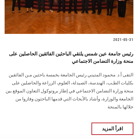
الطلاب
هيئة التدريس
الدراسات العليا
2021-05-31
الخريجين
رئيس جامعة عين شمس يلتقي الباحثين الفائقين الحاصلين على
منحة وزارة التضامن الاجتماعي
الموظفون
التقى أ.د. محمود المتيني رئيس الجامعة بخمسة باحثين مـن الفائقين
بكلیات الطـب، الهندسة، الصيدلة، العلوم، الزراعة والحاصلين على
الزائـرون
منحة وزارة التضامن الاجتماعي في إطار بروتوكول التعاون الموقع بين
الجامعة والوزارة، وأشاد بالأبحاث التي قدمها الباحثون وفازوا من
سجل الان
خلالها بالمنحة
اقرأ المزيد