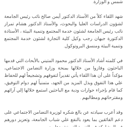
شمس و الوزارة.
شهد اللقاء كلاً من الأستاذ الدكتور أيمن صالح نائب رئيس الجامعة
لشؤون الدراسات العليا والبحوث، والأستاذ الدكتور هشام تمراز
نائب رئيس الجامعة لشئون خدمة المجتمع وتنمية البيئة ، الأستاذة
الدكتورة جيهان رجب وكيل كلية التجارة لشئون خدمة المجتمع
وتنمية البيئة ومنسق البروتوكول.
في كلمته أشاد الأستاذ الدكتور محمود المتيني بالأبحاث التي قدمها
الباحثون وفازوا من خلالها بمنحة وزارة التضامن الاجتماعي،
مؤكداً على أن هذا اللقاء يأتي تقديراً لتفوقهم وتشجيعاً لهم للحفاظ
علي هذا التفوق وبذل المزيد من الجهد، متمنياً لهم دوام التوفيق،
كما قام بإجراء حوارات ودية مع الباحثين استمع خلالها إلي آرائهم
ومقترحاتهم ومطالبهم .
وقد أعرب سيادته عن بالغ شكره لوزيرة التضامن الاجتماعي على
دعم الفائقين بما يعود بالنفع علي شباب الجامعة، وتعزيز دورهم
في المشاركة في التنمية التي تشهدها مصر.