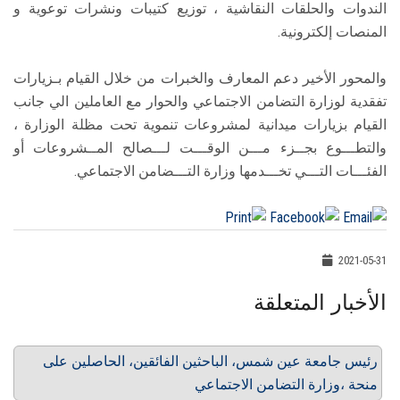
الندوات والحلقات النقاشیة ، توزیع كتیبات ونشرات توعویة و
المنصات إلكترونية.
والمحور الأخير دعم المعارف والخبرات من خلال القیام بـزیارات
تفقدیة لوزارة التضامن الاجتماعي والحوار مع العاملین الي جانب
القيام بزیارات میدانیة لمشروعات تنمویة تحت مظلة الوزارة ،
والتطـــوع بجــزء مـــن الوقـــت لـــصالح المــشروعات أو
الفئـــات التـــي تخـــدمها وزارة التـــضامن الاجتماعي.
2021-05-31
الأخبار المتعلقة
رئيس جامعة عين شمس، الباحثين الفائقين، الحاصلين على
منحة ،وزارة التضامن الاجتماعي