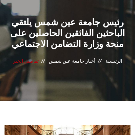
القطاعـات
رئيس جامعة عين شمس يلتقي
الشئون الأكاديمية
الباحثين الفائقين الحاصلين على
البحث العلمي
منحة وزارة التضامن الاجتماعي
الرعاية الصحية
الرئيسية
أخبار جامعة عين شمس
تفاصيل الخبر
المراكز والوحدات
الأنظمة الذكية
الإعلام
تواصل معنا