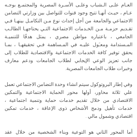
العـام علـى الـشباب وعلـى الأسـرة المصرية والمجتمـع بوجـه
عـام ، حیـث أنهـا تتیح وجود قنوات للتواصل بین وزارتي التضامن
الاجتماعي والجامعة من أجل إحداث نوع مـن التكامـل بینهـا فـي
تقـدیم حزمـة مـن الخـدمات الاجتماعية التـي یحتاجهـا الطالـب
الجامعي ، باعتباره مواطن مصري ، یمثل هدفًا للتنمیـة
المـستدامة ومعـَول علیـه في المـساهمة فـي تحقیقهـا ، بمـا
یحقق توفیر كافة الخدمات الاجتماعية والاقتصادية للطلاب إلى
جانب تعزیز الوعي الإيجابي لطلاب الجامعات ودعم معارف
وخبرات طلاب الجامعات المصریة.
وفي إطار البروتوكول سيتم انشاء وحدة التضامن الاجتماعي تعمل
علي ثلاثة محاور، أولها محور الحمایة الاجتماعیة والتمكین
الاقتصادي من خلال تقدیم خدمات حمایة وتنمیة اجتماعية ،
خدمات تأهیل ودمج الأشخاص ذوى الإعاقة ، خدمات تمكین
اقتصادي وشمول مالي .
أما المحور الثاني هو التوعیة وبناء الشخصیة من خلال عقد