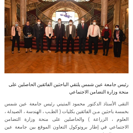
الطلاب
هيئة التدريس
الدراسات العليا
الخريجين
الموظفون
الزائـرون
رئيس جامعة عين شمس يلتقي الباحثين الفائقين الحاصلين على
منحة وزارة التضامن الاجتماعي
سجل الان
التقى الأستاذ الدكتور محمود المتيني رئيس جامعة عين شمس
بخمسة باحثين مـن الفائقين بكلیات ( الطـب ، الهندسة ، الصيدلة ،
العلوم ، الزراعة ) والحاصلين على منحة وزارة التضامن
الاجتماعي في إطار بروتوكول التعاون الموقع بين جامعة عين