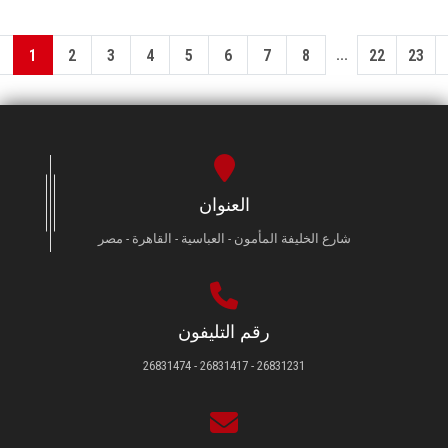
...
1
2
3
4
5
6
7
8
22
23
العنوان
شارع الخليفة المأمون - العباسية - القاهرة - مصر
رقم التليفون
26831231 - 26831417 - 26831474