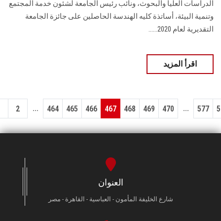
الدراسات العليا والبحوث، ونائب رئيس الجامعة لشئون خدمة المجتمع
وتنمية البيئة، أساتذة كليه الهندسة الحاصلين على جائزة الجامعة
التقديرية لعام 2020......
اقرأ المزيد
...
...
1
2
464
465
466
467
468
469
470
577
5
العنوان
شارع الخليفة المأمون - العباسية - القاهرة - مصر