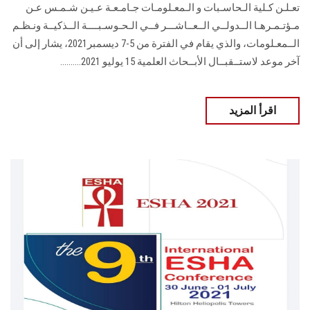
تعـلـن كـلية الـحاسـبات و الـمعـلومـات جـامـعـة عـيـن شـمـس عـن
مـؤتـمـرهـا الــدولــي الــعــاشـــر فــي الـحـوسـبــــة الــذكيــة ونـظـم
الــمعـلومات، والذي يقام في الفترة من 5-7 ديسمبر2021، يشار إلى أن
آخر موعد لاستــقبــال الأبــحاث العلمية 15 يوليو 2021..........
اقرأ المزيد