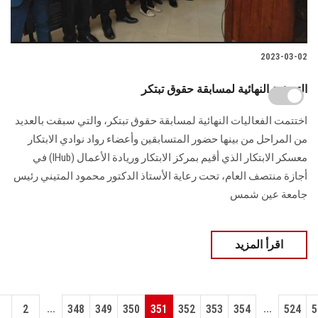
2023-03-02
التصفية النهائية لمسابقة حقوق تبتكر
اختتمت الفعاليات النهائية لمسابقة حقوق تبتكر، والتي سبقت بالعديد
من المراحل من بينها حضور المتسابقين وأعضاء رواد نوادي الابتكار
معسكر الابتكار الذي أقيم بمركز الابتكار وريادة الأعمال (IHub) في
أجازة منتصف العام، تحت رعاية الأستاذ الدكتور محمود المتيني رئيس
جامعة عين شمس
اقرأ المزيد
...
...
1
2
348
349
350
351
352
353
354
524
5