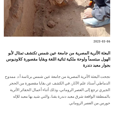
الطلاب
هيئة التدريس
الدراسات العليا
2023-03-06
الخريجين
البعثة الأثرية المصرية من جامعة عين شمس تكتشف تمثال لأبو
الموظفون
الهول مبتسماً ولوحة ملكية ثنائية اللغة وبقايا مقصورة كلاوديوس
بجوار معبد دندرة
الزائـرون
نجحت البعثة الأثرية المصرية من جامعة عين شمس برئاسة أ.د. ممدوح
الدماطي أستاذ علم الآثار، في الكشف عن بقايا مقصورة من الحجر
سجل الان
الجيري ترجع إلى العصر الروماني، وذلك أثناء أعمال الحفائر الأثرية
بالمنطقة الواقعة شرق معبد دندرة بقنا، والتي شيد بها معبد للإله
حورس من العصر الروماني.