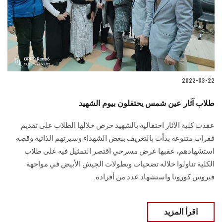
الطلاب
هيئة التدريس
الدراسات العليا
2022-03-22
الخريجين
طلاب آثار عين شمس يحتفلون بيوم الشهيد
الموظفون
عقدت كلية الآثار احتفالية بالشهيد حرص خلالها الطلاب على تقديم
فقرات متنوعة بدأت بالتعريف ببعض الشهداء وسيرتهم الذاتية وقصة
الزائـرون
استشهادهم، عقبها عرض مسرحي اقتصر التمثيل فيه على طلاب
الكلية تناولوا خلاله تضحيات وبطولات الجيش الأبيض في مواجهة
سجل الان
فيروس كورونا واستشهاد عدد من أفراده.
اقرأ المزيد