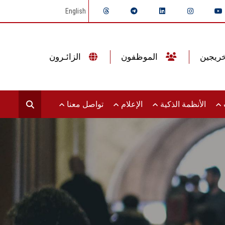
English
الموظفون
الزائـرون
ت
الأنظمة الذكية
الإعلام
تواصل معنا