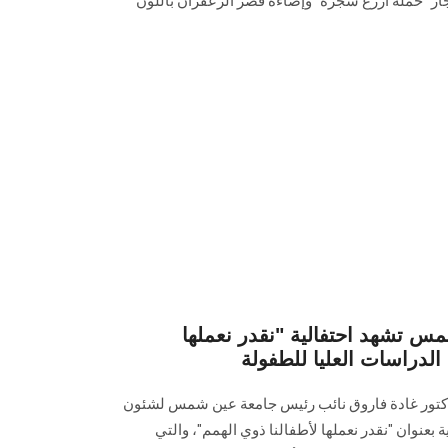
ار "حملة ازرع شجرة" وإضاءة قصر الزعفران باللون
س تشهد احتفالية "نقدر نعملها
 الدراسات العليا للطفولة
لدكتور غادة فاروق نائب رئيس جامعة عين شمس لشئون
ة بعنوان "نقدر نعملها لأطفالنا ذوي الهمم"، والتي