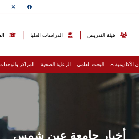
هيئة التدريس
الدراسات العليا
الخريجين
 الأكاديمية
البحث العلمي
الرعاية الصحية
المراكز والوحدا
أخبار جامعة عين شمس