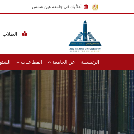
أهلاً بك في جامعة عين شمس
الطلاب
الرئيسيـة
عن الجامعة
القطاعـات
الشئون