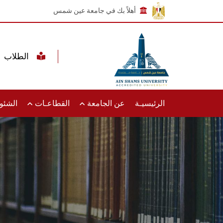
أهلاً بك في جامعة عين شمس
الطلاب
الرئيسيـة
عن الجامعة
القطاعـات
الشئون