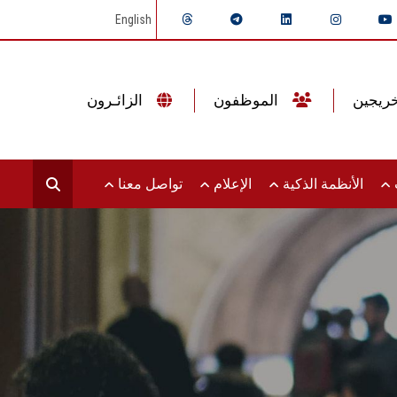
English
الموظفون
الزائـرون
ت
الأنظمة الذكية
الإعلام
تواصل معنا