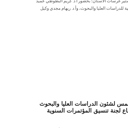
يج دفعة 2025 من ماجستير غرسات الأسنان؛ بحضور أ.د. كريم البطوطي عميد
لية للدراسات العليا والبحوث، وأ.د. ريهام مجدي وكيل
س لشئون الدراسات العليا والبحوث
ماع لجنة تنسيق المؤتمرات السنوية