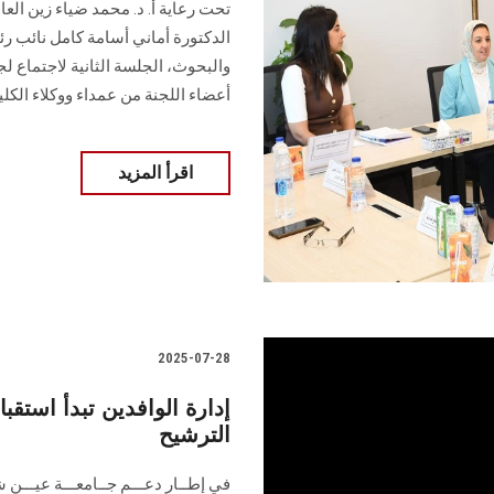
تحت رعاية أ. د. محمد ضياء زين ا
الدكتورة أماني أسامة كامل نائب 
والبحوث، الجلسة الثانية لاجتماع ل
أعضاء اللجنة من عمداء ووكلاء الكلي
اقرأ المزيد
2025-07-28
إدارة الوافدين تبدأ استق
الترشيح
في إطــار دعـــم جــامعـــة عيـــن ش