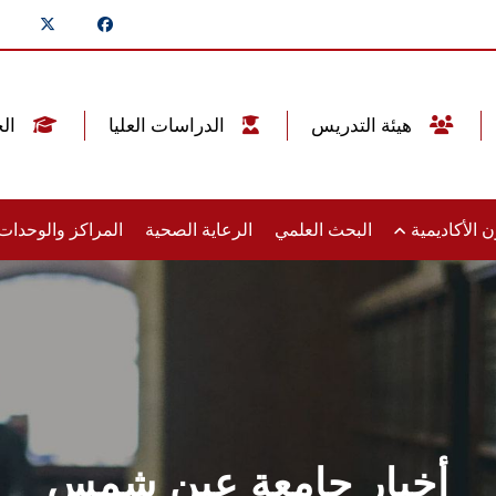
هيئة التدريس
الدراسات العليا
الخريجين
 الأكاديمية
البحث العلمي
الرعاية الصحية
المراكز والوحدا
أخبار جامعة عين شمس