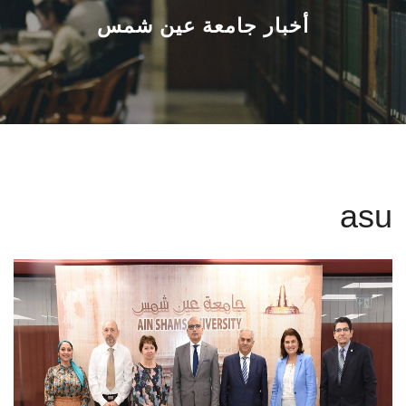
القطاعـات
أخبار جامعة عين شمس
الشئون الأكاديمية
البحث العلمي
الرعاية الصحية
asu
المراكز والوحدات
الأنظمة الذكية
الإعلام
تواصل معنا