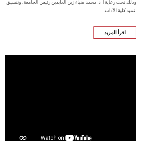
وذلك تحت رعاية أ. د. محمد ضياء زين العابدين رئيس الجامعة، وتنسيق
عميد كلية الآداب.
اقرأ المزيد