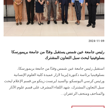
الطلاب
هيئة التدريس
الدراسات العليا
2024-11-09
الخريجين
رئيس جامعة عين شمس يستقبل وفدًا من جامعة بريمورسكا
الموظفون
بسلوفينيا لبحث سبل التعاون المشترك
استقبل رئيس جامعة عين شمس وفدًا من جامعة ‏بريمورسكا،
الزائـرون
بسلوفينيا برئاسة دكتورة إيرينا لازار عميدة كلية العلوم الإنسانية
ورئيس كرسي ‏اليونسكو، والسيد ايرنست زينكو من قسم الإعلام لبحث
سجل الان
سبل التعاون المشترك‎، شهد اللقاء المشرف على قسم علوم الآثار
والمتاحف ومتحف ‏الزعفران ...