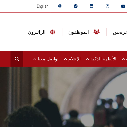
English
الموظفون
الزائـرون
ت
الأنظمة الذكية
الإعلام
تواصل معنا