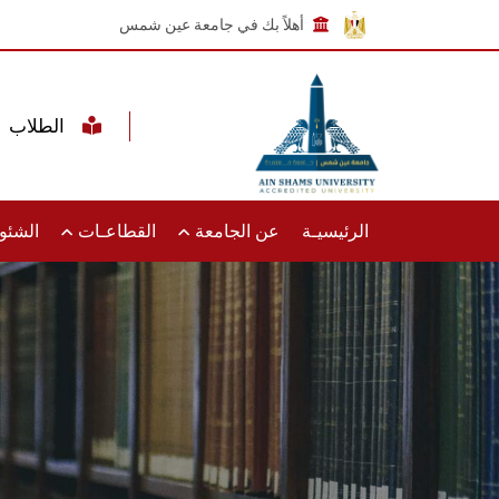
أهلاً بك في جامعة عين شمس
الطلاب
الرئيسيـة
عن الجامعة
القطاعـات
الشئون