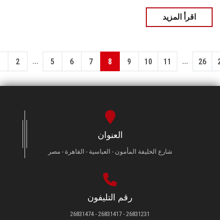
اقرأ المزيد
...
...
1
2
5
6
7
8
9
10
11
26
العنوان
شارع الخليفة المأمون - العباسية - القاهرة - مصر
رقم التليفون
26831231 - 26831417 - 26831474