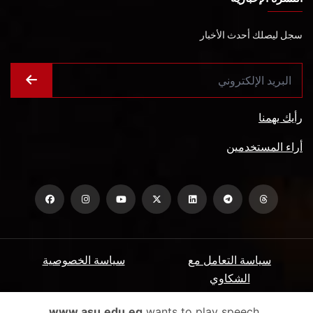
سجل ليصلك أحدث الأخبار
رأيك يهمنا
أراء المستخدمين
سياسة التعامل مع
سياسة الخصوصية
الشكاوي
ميثاق المتعاملين
الأسئلة الشائعة
www.asu.edu.eg
wants to play speech