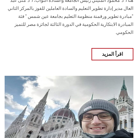
هنأ أ. د. محمود المتيني رئيس الجامعة والسادة النواب، أ. د. منى عبد
العال مدير إدارة تطوير التعليم والسادة العاملين للفوز بالمركز الثاني
"مبادرة تطوير ورقمنة منظومة التعليم بجامعة عين شمس " فئة
المبادرة الابتكارية الحكومية في الدورة الثالثة لجائزة مصر للتميز
الحكومي.
اقرأ المزيد