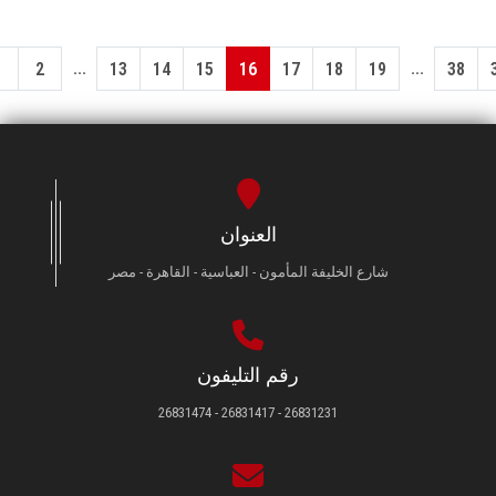
...
...
1
2
13
14
15
16
17
18
19
38
العنوان
شارع الخليفة المأمون - العباسية - القاهرة - مصر
رقم التليفون
26831231 - 26831417 - 26831474