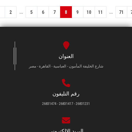
...
...
1
2
5
6
7
8
9
10
11
71
العنوان
شارع الخليفة المأمون - العباسية - القاهرة - مصر
رقم التليفون
26831231 - 26831417 - 26831474
البريد الإلكتروني