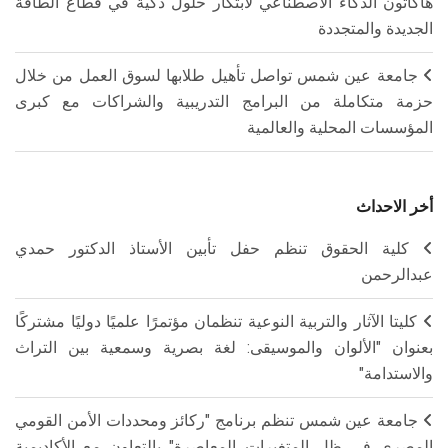
هاكاثون الذكاء الاصطناعي لابتكار حلول ذكية في قطاع الطاقة
الجديدة والمتجددة
جامعة عين شمس تواصل تأهيل طلابها لسوق العمل من خلال
حزمة متكاملة من البرامج التدريبية والشراكات مع كبرى
المؤسسات المحلية والعالمية
أخر الاحداث
كلية الحقوق تنظم حفل تأبين الأستاذ الدكتور حمدي
عبدالرحمن
كليتا الآثار والتربية النوعية تنظمان مؤتمرًا علميًا دوليًا مشتركًا
بعنوان "الألوان والموسيقى: لغة بصرية وسمعية بين التراث
والاستدامة"
جامعة عين شمس تنظم برنامج "ركائز ومحددات الأمن القومي
المصري في ظل المتغيرات المعاصرة" بالتعاون مع الأكاديمية