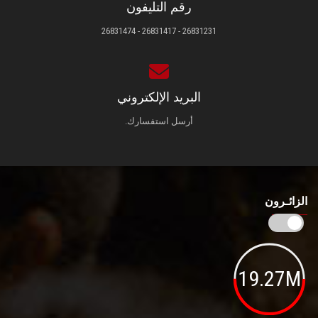
رقم التليفون
26831231 - 26831417 - 26831474
البريد الإلكتروني
أرسل استفسارك.
الزائـرون
19.27M