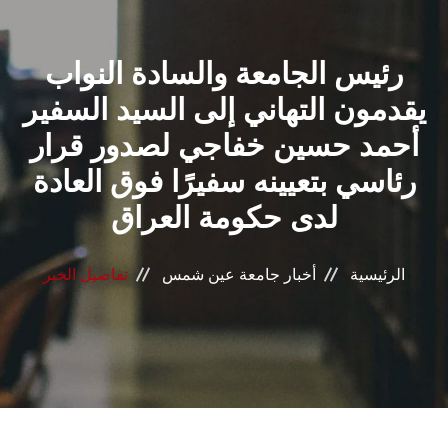
القطاعـات
رئيس الجامعة والسادة النواب
الشئون الأكاديمية
يقدمون التهاني إلى السيد السفير
البحث العلمي
أحمد حسين خفاجي لصدور قرار
رئاسي بتعيينه سفيرًا فوق العادة
الرعاية الصحية
لدى حكومة العراق
المراكز والوحدات
الرئيسية
أخبار جامعة عين شمس
تفاصيل الخبر
الأنظمة الذكية
الإعلام
تواصل معنا