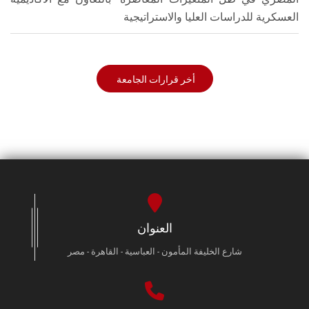
العسكرية للدراسات العليا والاستراتيجية
أخر قرارات الجامعة
العنوان
شارع الخليفة المأمون - العباسية - القاهرة - مصر