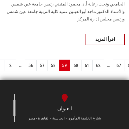
الجامعي وتحت رعاية أ. د. محمود المتيني رئيس جامعة عين شمس
والأستاذ الدكتور ماجد أبو العينين عميد كلية التربية جامعة عين شمس
ورئيس مجلس إدارة المركز.
اقرأ المزيد
...
...
1
2
56
57
58
59
60
61
62
67
العنوان
شارع الخليفة المأمون - العباسية - القاهرة - مصر