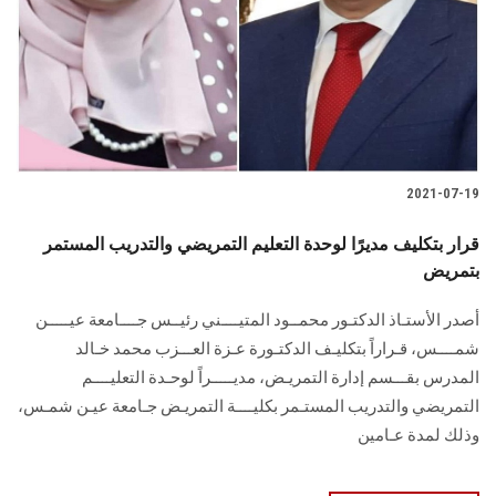
2021-07-19
قرار بتكليف مديرًا لوحدة التعليم التمريضي والتدريب المستمر
بتمريض
أصدر الأستـاذ الدكتـور محمــود المتيــــني رئيــس جــــامعة عيـــــن
شمــــس، قـراراً بتكليـف الدكتـورة عـزة العـــزب محمد خـالد
المدرس بقـــسم إدارة التمريـض، مديـــــراً لوحـدة التعليــــم
التمريضي والتدريب المستـمر بكليــــة التمريـض جـامعة عيـن شمـس،
وذلك لمدة عـامين