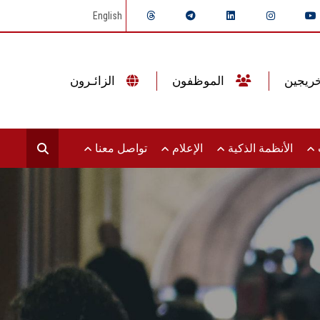
English
الموظفون
الزائـرون
ت
الأنظمة الذكية
الإعلام
تواصل معنا