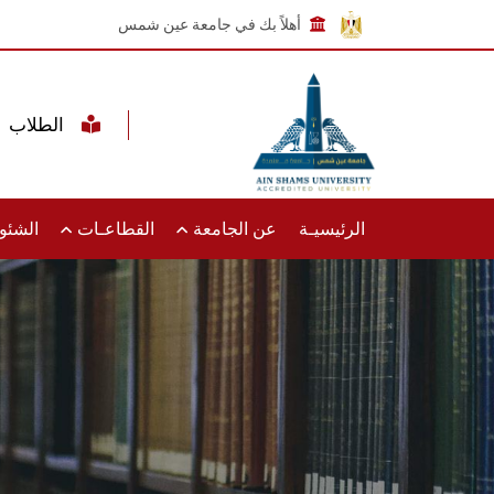
أهلاً بك في جامعة عين شمس
الطلاب
الرئيسيـة
عن الجامعة
القطاعـات
الشئون