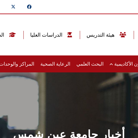
هيئة التدريس
الدراسات العليا
الخريجين
 الأكاديمية
البحث العلمي
الرعاية الصحية
المراكز والوحدا
أخبار جامعة عين شمس