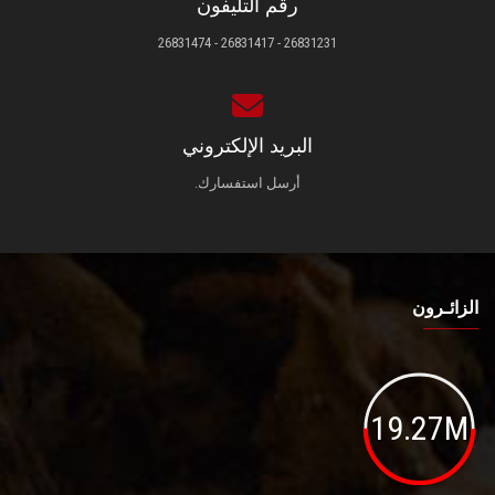
رقم التليفون
26831231 - 26831417 - 26831474
البريد الإلكتروني
أرسل استفسارك.
الزائـرون
19.27M