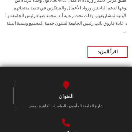
أطلق مركز الابتكار وريادة الأعمال‎ ASU-iHub ‎أول وحدة فريدة من
نوعها لدعم الباحثين ‏ورواد الأعمال والمبتكرين في تنفيذ منتجاتهم
الأولية لمشاريعهم، وذلك تحت رعاية أ. د. محمد ‏ضياء رئيس الجامعة و أ.
د. غادة فاروق نائب رئيس الجامعة لشئون خدمة المجتمع وتنمية ‏البيئة
.....
اقرأ المزيد
العنوان
شارع الخليفة المأمون - العباسية - القاهرة - مصر