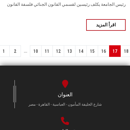
رئيس الجامعة يكلف رئيسين لقسمي القانون الجنائي فلسفة القانون
اقرأ المزيد
...
1
2
10
11
12
13
14
15
16
17
18
العنوان
شارع الخليفة المأمون - العباسية - القاهرة - مصر