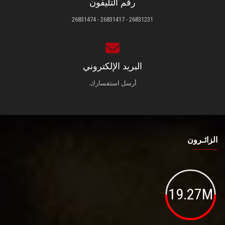
رقم التليفون
26831231 - 26831417 - 26831474
البريد الإلكتروني
أرسل استفسارك.
الزائـرون
19.27M