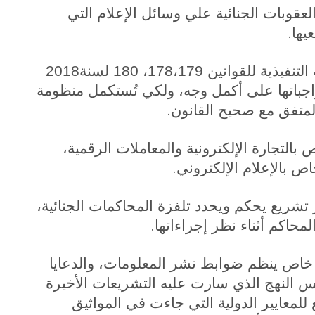
وبات الجنائية علي وسائل الإعلام التي
.
يها
3 مناشدة المشرع سرعة إصدار اللائحة التنفيذية للقوانين 178،179، 180 لسنة2018
واجباتها على أكمل وجه، ولكي تُستكمل منظومة
.
المتفق مع صحيح القانون
لتجارة الإلكترونية والمعاملات الرقمية،
.
 بالإعلام الإلكتروني
شريع يحكم ويحدد تلفزة المحاكمات الجنائية،
.
محاكم أثناء نظر إجراءاتها
اص ينظم ضوابط نشر المعلومات، والدعايا
نفس النهج الذي سارت عليه التشريعات الأخيرة
 للمعايير الدولية التي جاءت في المواثيق