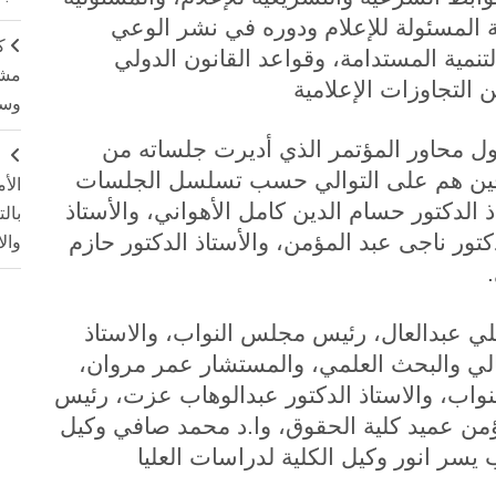
ية المسئولة للإعلام ودوره في نشر الوعي
ك
التنمية المستدامة، وقواعد القانون الدولي
مشت
ن التجاوزات الإعلامية
وسم
ول محاور المؤتمر الذي أديرت جلساته من
ج
وقين هم على التوالي حسب تسلسل الجلسات
الأ
 الدكتور حسام الدين كامل الأهواني، والأستاذ
بال
لدكتور ناجى عبد المؤمن، والأستاذ الدكتور حازم
وال
لي عبدالعال، رئيس مجلس النواب، والاستاذ
العالي والبحث العلمي، والمستشار عمر مروان،
لنواب، والاستاذ الدكتور عبدالوهاب عزت، رئيس
مؤمن عميد كلية الحقوق، وا.د محمد صافي وكيل
ب يسر انور وكيل الكلية لدراسات العليا