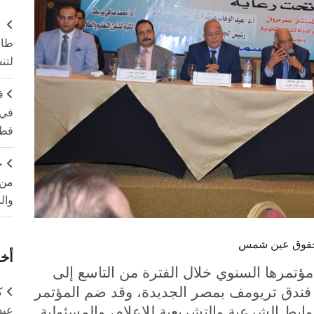
طال
لتن
ف
في 
قطا
ج
من 
وال
 الحقوق عين شمس
أخر
مرها السنوي خلال الفترة من التاسع إلى
سمبر عام 2018م برحاب فندق تريومف بمصر الجديدة، وقد ضم المؤتمر
ك
 الشرعية والتشريعية للإعلام، والمسئولية
عبد