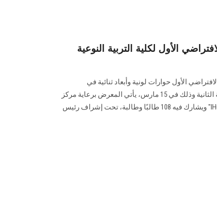
افتراضي الأول لكلية التربية النوعية
افتراضي الأول حوارات لونية وأبعاد ثنائية في
التصميمات الزخرفية لطلاب الفرقة الثانية وذلك في 15 مارس، يأتي المعرض برعاية مركز
الابتكار وريادة الأعمال بالجامعة "IHub" ويشارك فيه 108 طالبًا وطالبة، تحت إشراف رئيس