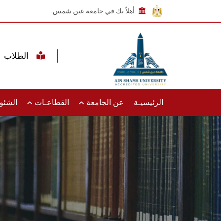
أهلاً بك في جامعة عين شمس
الطلاب
الرئيسيـة
عن الجامعة
القطاعـات
الشئون