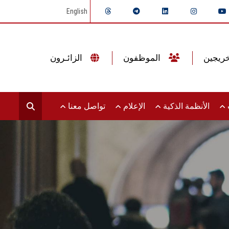
English
الموظفون
الزائـرون
ت
الأنظمة الذكية
الإعلام
تواصل معنا