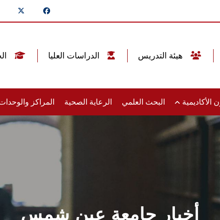
هيئة التدريس
الدراسات العليا
الخريجين
 الأكاديمية
البحث العلمي
الرعاية الصحية
المراكز والوحدا
أخبار جامعة عين شمس