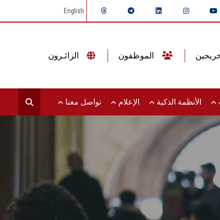
English
الموظفون
الزائـرون
ت
الأنظمة الذكية
الإعلام
تواصل معنا