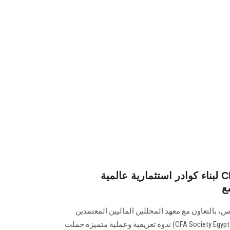
لبناء كوادر استثمارية عالمية CFA Institute كلية التجارة
ع
 بالتعاون مع معهد المحللين الماليين المعتمدين
(CFA Institute) وجمعيــته في مصر (CFA Society Egypt) ندوة تعريفية وعملية متميزة حملت