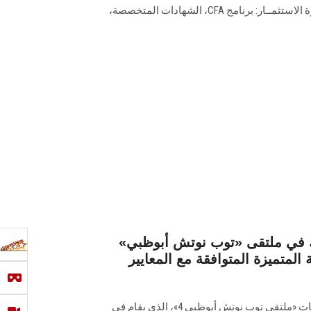
عنوان "بناء مســار عــالمي في إدارة الاستثمــار: برنامج CFA، الشهادات المتخصصة،
في ملتقى «توب نوتش أبوظبي»
 المتميزة المتوافقة مع المعايير
تشارك جامعة عين شمس في فعاليات «ملتقى توب نوتش أبوظبي 4»، الذي يقام في