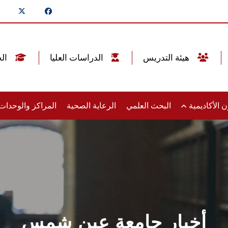
هيئة التدريس
الدراسات العليا
الخريجين
 الأكاديمية
البحث العلمي
الرعاية الصحية
المراكز والوحدا
أخبار جامعة عين شمس