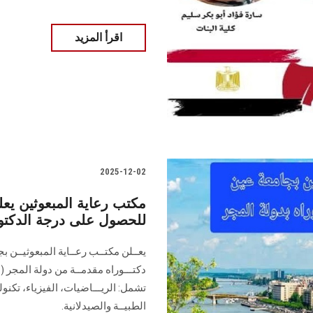
اقرأ المزيد
2025-12-02
مكتب رعاية المبعوثين يع
للحصول على درجة الدكتوراه خل
يعــلن مكتــب رعــاية المبعوثيــن 
تشمل: الريـــاضيات، الفيزياء، تكنول
الطبيــة والصيدلانية.