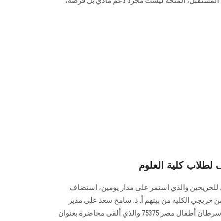
ب المستقبل، المنحة ليست مجرد دعم مادي بل فرصة،
 لطلاب كلية العلوم
 للخريجين والذي استمر على مدار يومين، استضاف
ن خريجي الكلية من بينهم أ. د. سامح سعد على مدير
برنامج بيولوجيا الأورام - مستشفى سرطان أطفال مصر 75375 والذي ألقى محاضرة بعنوان