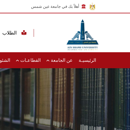
أهلاً بك في جامعة عين شمس
الطلاب
الرئيسيـة
عن الجامعة
القطاعـات
الشئون