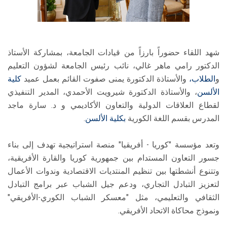
شهد اللقاء حضوراً بارزاً من قيادات الجامعة، بمشاركة الأستاذ
الدكتور رامي ماهر غالي، نائب رئيس الجامعة لشؤون التعليم
و
الطلاب،
والأستاذة الدكتورة يمنى صفوت القائم بعمل عميد
كلية
الألسن
، والأستاذة الدكتورة شيرويت الأحمدي، المدير التنفيذي
لقطاع العلاقات الدولية والتعاون الأكاديمي و د. سارة ماجد
المدرس بقسم اللغة الكورية
بكلية الألسن
.
وتعد مؤسسة "كوريا - أفريقيا" منصة استراتيجية تهدف إلى بناء
جسور التعاون المستدام بين جمهورية كوريا والقارة الأفريقية،
وتتنوع أنشطتها بين تنظيم المنتديات الاقتصادية وندوات الأعمال
لتعزيز التبادل التجاري، ودعم جيل الشباب عبر برامج التبادل
الثقافي والتعليمي، مثل "معسكر الشباب الكوري-الأفريقي"
ونموذج محاكاة الاتحاد الأفريقي.