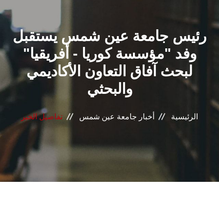
القطاعـات
رئيس جامعة عين شمس يستقبل
الشئون الأكاديمية
وفد "مؤسسة كوريا - أفريقيا"
البحث العلمي
لبحث آفاق التعاون الأكاديمي
والبحثي
الرعاية الصحية
المراكز والوحدات
الرئيسية
أخبار جامعة عين شمس
تفاصيل الخبر
الأنظمة الذكية
الإعلام
تواصل معنا