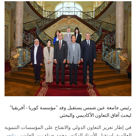
الطلاب
هيئة التدريس
الدراسات العليا
الخريجين
الموظفون
الزائـرون
سجل الان
رئيس جامعة عين شمس يستقبل وفد "مؤسسة كوريا - أفريقيا"
لبحث آفاق التعاون الأكاديمي والبحثي
في إطار تعزيز التعاون الدولي والانفتاح على المؤسسات التنموية
العالمية، استقبل الأستاذ الدكتور محمد ضياء زين العابدين،
رئيس