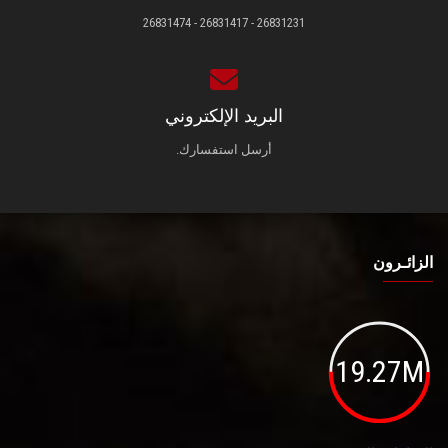
26831231 - 26831417 - 26831474
البريد الإلكتروني
أرسل استفسارك.
الزائـرون
19.27M