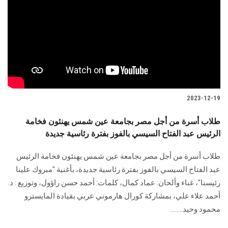
الطلاب
هيئة التدريس
الدراسات العليا
الخريجين
2023-12-19
الموظفون
طلاب أسرة من أجل مصر بجامعة عين شمس يهنئون فخامة
الرئيس عبد الفتاح السيسي بالفوز بفترة رئاسية جديدة
الزائـرون
طلاب أسرة من أجل مصر بجامعة عين شمس يهنئون فخامة الرئيس
عبد الفتاح السيسي بالفوز بفترة رئاسية جديدة، بأغنية "مبروك علينا
سجل الان
رئيسنا"، غناء وألحان: عماد كمال، كلمات: أحمد حسن راؤول، وتوزيع : د.
أحمد علاء علي، بمشاركة كورال هارموني عربي بقيادة المايسترو
محمود وحيد........