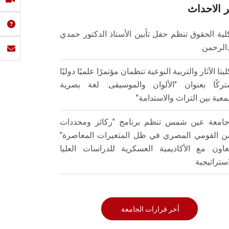
 الاحداث
لية الحقوق تنظم حفل تأبين الأستاذ الدكتور حمدي
الرحمن
ليتا الآثار والتربية النوعية تنظمان مؤتمرًا علميًا دوليًا
ركًا بعنوان "الألوان والموسيقى: لغة بصرية
عية بين التراث والاستدامة"
امعة عين شمس تنظم برنامج "ركائز ومحددات
من القومي المصري في ظل المتغيرات المعاصرة"
تعاون مع الأكاديمية العسكرية للدراسات العليا
استراتيجية
أخر قرارات الجامعة