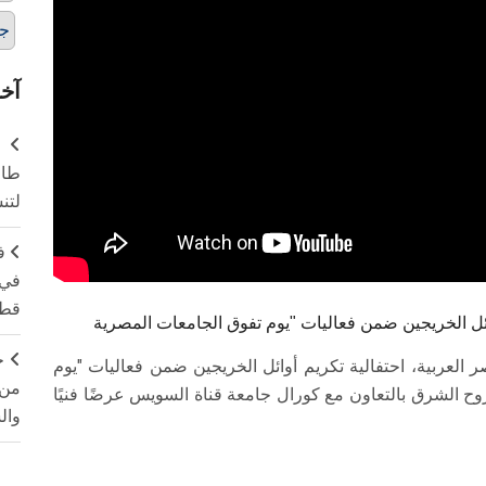
ج
آخر
طال
لتن
ف
في 
قطا
ج
لعربية، احتفالية تكريم أوائل الخريجين ضمن فعاليات "يوم
من 
ح الشرق بالتعاون مع كورال جامعة قناة السويس عرضًا فنيًا
وال