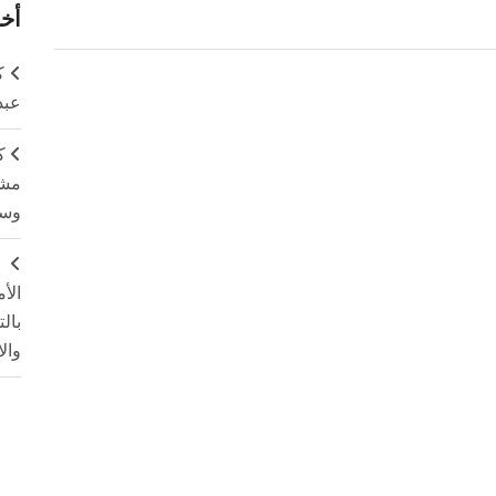
أخر
ك
عبد
ك
مشت
وسم
ج
الأ
بال
وال