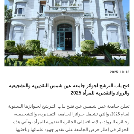
2025-10-13
فتح باب الترشح لجوائز جامعة عين شمس التقديرية والتشجيعية
والرواد والتقديرية للمرأة 2025
تعـلن جـامعة عيـن شـمس عـن فتـح بـاب التـرشح لجـوائزها السـنوية
لعـام 2025، والتي تشـمل جـوائز الجـامعة التقـديرية، والتشجيـعية،
وجـائزة الـرواد، بالإضـافة إلى الجائزة التقديرية للمرأة، وتأتي هذه
الجوائز في إطار حرص الجامعة على تقدير جهود علمائها وباحثيها