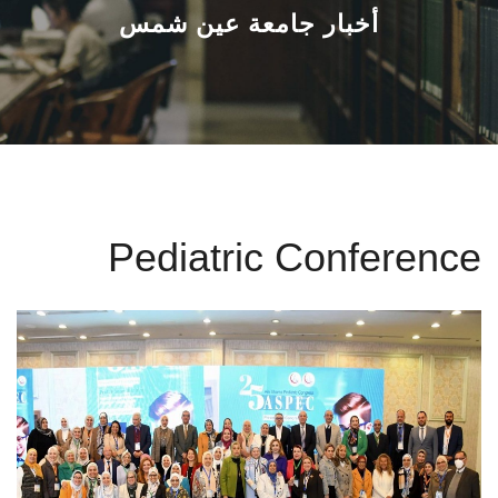
القطاعـات
أخبار جامعة عين شمس
الشئون الأكاديمية
البحث العلمي
الرعاية الصحية
Pediatric Conference
المراكز والوحدات
الأنظمة الذكية
الإعلام
تواصل معنا