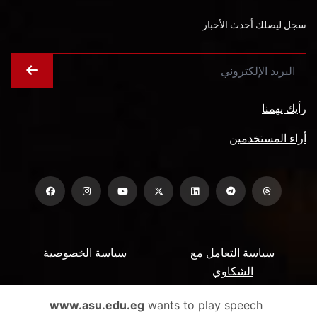
سجل ليصلك أحدث الأخبار
رأيك يهمنا
أراء المستخدمين
سياسة التعامل مع
سياسة الخصوصية
الشكاوي
ميثاق المتعاملين
الأسئلة الشائعة
www.asu.edu.eg
wants to play speech