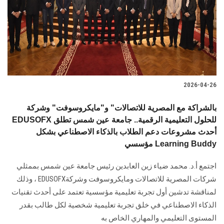
الطلاب
هيئة التدريس
الدراسات العليا
2026-04-26
الخريجين
بالشراكة مع المصرية للاتصالات" و"مايكروسوفت" وشركة
الموظفون
EDUSOFX للحلول التعليمية الرقمية.. جامعة عين شمس تطلق
أحدث مشروعات دعم الطلاب بالذكاء الاصطناعي بشكل
مؤسسي Learning Buddy
الزائـرون
اجتمع أ.د. محمد ضياء زين العابدين رئيس جامعة عين شمس بممثلي
سجل الان
شركات المصرية للاتصالات ومايكروسوفت وشركةEDUSOFX ، وذلك
لمناقشة تدشين أول تجربة تعليمية مؤسسية تعتمد على أحدث تقنيات
الذكاء الاصطناعي في خلق تجربة تعليمية شخصية لكل طالب بقدر
المستوى التعليمي والمهاري الخاص به