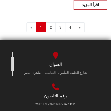
اقرأ المزيد
«
1
2
3
4
»
العنوان
شارع الخليفة المأمون - العباسية - القاهرة - مصر
رقم التليفون
26831231 - 26831417 - 26831474