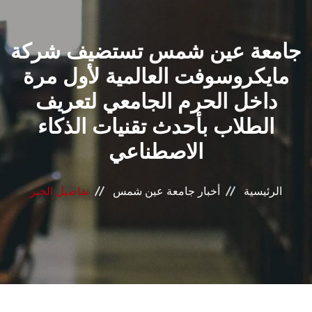
القطاعـات
جامعة عين شمس تستضيف شركة
الشئون الأكاديمية
مايكروسوفت العالمية لأول مرة
البحث العلمي
داخل الحرم الجامعي لتعريف
الطلاب بأحدث تقنيات الذكاء
الرعاية الصحية
الاصطناعي
المراكز والوحدات
الرئيسية
أخبار جامعة عين شمس
تفاصيل الخبر
الأنظمة الذكية
الإعلام
تواصل معنا