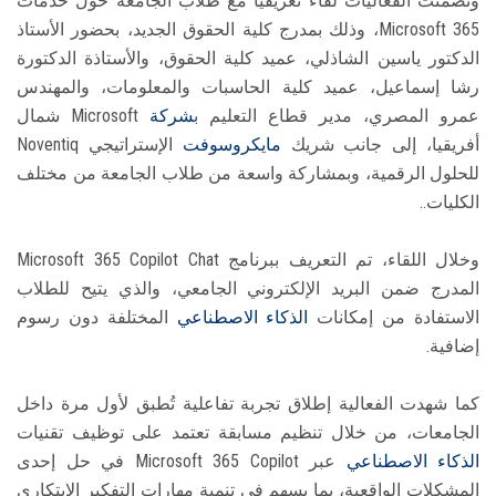
وتضمنت الفعاليات لقاءً تعريفيًا مع طلاب الجامعة حول خدمات
Microsoft 365، وذلك بمدرج كلية الحقوق الجديد، بحضور الأستاذ
الدكتور ياسين الشاذلي، عميد كلية الحقوق، والأستاذة الدكتورة
رشا إسماعيل، عميد كلية الحاسبات والمعلومات، والمهندس
عمرو المصري، مدير قطاع التعليم ب
شركة
Microsoft شمال
أفريقيا، إلى جانب شريك
مايكروسوفت
الإستراتيجي Noventiq
للحلول الرقمية، وبمشاركة واسعة من طلاب الجامعة من مختلف
الكليات..
وخلال اللقاء، تم التعريف ببرنامج Microsoft 365 Copilot Chat
المدرج ضمن البريد الإلكتروني الجامعي، والذي يتيح للطلاب
الاستفادة من إمكانات
الذكاء الاصطناعي
المختلفة دون رسوم
إضافية.
كما شهدت الفعالية إطلاق تجربة تفاعلية تُطبق لأول مرة داخل
الجامعات، من خلال تنظيم مسابقة تعتمد على توظيف تقنيات
الذكاء الاصطناعي
عبر Microsoft 365 Copilot في حل إحدى
المشكلات الواقعية، بما يسهم في تنمية مهارات التفكير الابتكاري