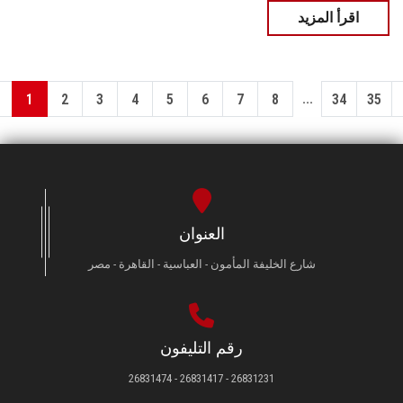
اقرأ المزيد
...
1
2
3
4
5
6
7
8
34
35
العنوان
شارع الخليفة المأمون - العباسية - القاهرة - مصر
رقم التليفون
26831231 - 26831417 - 26831474