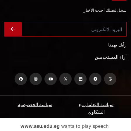
سجل ليصلك أحدث الأخبار
رأيك يهمنا
أراء المستخدمين
سياسة التعامل مع
سياسة الخصوصية
الشكاوي
ميثاق المتعاملين
الأسئلة الشائعة
www.asu.edu.eg
wants to play speech